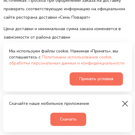
источниках. Просьба при оформлении заказа на доставку
проверять соответствующую информацию на официальном
сайте ресторана доставки «Семь Поварят»
Цена доставки и минимальная сумма заказа изменяется в
зависимости от района доставки
Время доставки заказа- от 60 минут, более точное время
Мы используем файлы cookie. Нажимая «Принять», вы
доставки определяется индивидуально при приеме заказа
соглашаетесь с
Политиками использования cookie,
обработки персональных данных и конфиденциальности
оператором.
Заказ может быть доставлен на 20 минут раньше или позже
Принять условия
согласованного времени.
Оператор доставки всегда перезванивает для подтверждения
Скачайте наше мобильное приложение
заказа. Только после подтверждения, заказ готовится.
При заказе от 5000 рублей с учетом всех скидок требуется
Скачать
Корзина
0
предварительная оплата заказа.