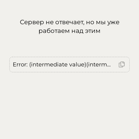
Сервер не отвечает, но мы уже
работаем над этим
Error: (intermediate value)(intermediate value)(intermediate value).replaceAll is not a function