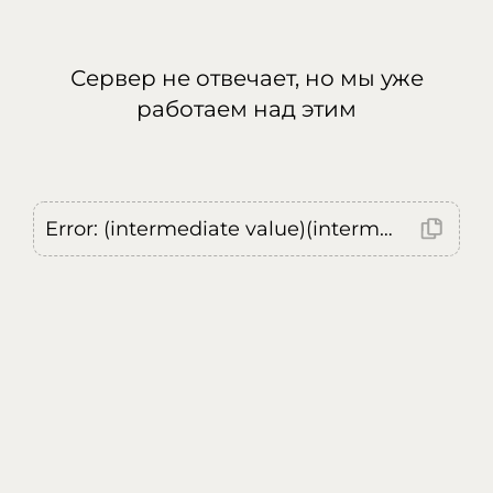
Сервер не отвечает, но мы уже
работаем над этим
Error: (intermediate value)(intermediate value)(intermediate value).replaceAll is not a function