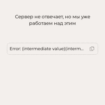
Сервер не отвечает, но мы уже
работаем над этим
Error: (intermediate value)(intermediate value)(intermediate value).replaceAll is not a function