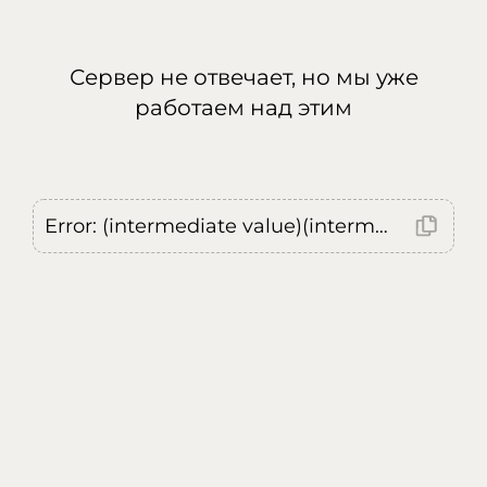
Сервер не отвечает, но мы уже
работаем над этим
Error: (intermediate value)(intermediate value)(intermediate value).replaceAll is not a function